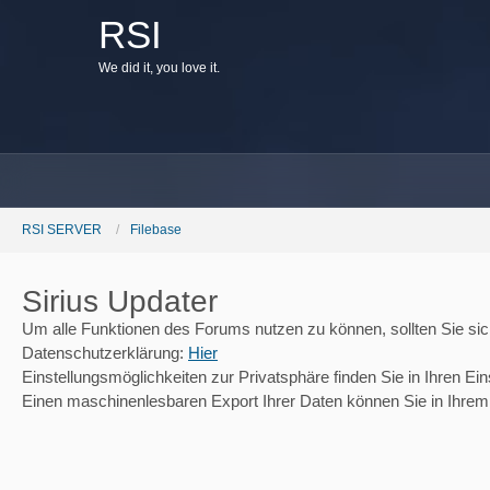
RSI
W
e
d
i
d
i
t
,
y
o
u
l
o
v
e
i
t
.
RSI SERVER
Filebase
Sirius Updater
Um alle Funktionen des Forums nutzen zu können, sollten Sie sich 
Datenschutzerklärung:
Hier
Einstellungsmöglichkeiten zur Privatsphäre finden Sie in Ihren Ein
Einen maschinenlesbaren Export Ihrer Daten können Sie in Ihrem 