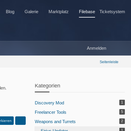
Blog
Galerie
Marktplatz
Filebase
Ticketsystem
Anmelden
Seitenleiste
Kategorien
den.
Discovery Mod
1
Freelancer Tools
5
rkieren
Weapons and Turrets
2
Sirius Updater
1