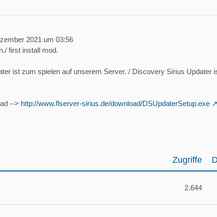
ezember 2021 um 03:56
./ first install mod.
ter ist zum spielen auf unserem Server. / Discovery Sirius Updater is
oad -->
http://www.flserver-sirius.de/download/DSUpdaterSetup.exe
Zugriffe
D
2.644