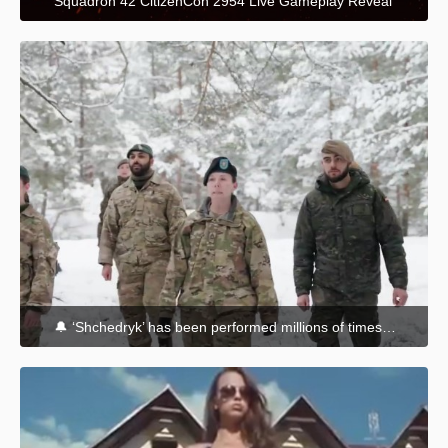
Squadron 42 CitizenCon 2954 Live Gameplay Reveal
25. Oktober 2024 um 20:11
🔔 ‘Shchedryk’ has been performed millions of times, as a Ukrainian Christmas carol became a classic worldwide ove
6. Januar 2024 um 07:39