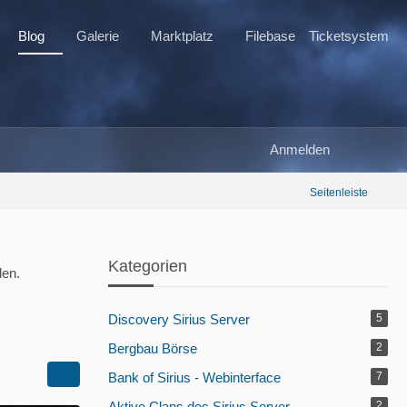
Blog
Galerie
Marktplatz
Filebase
Ticketsystem
Anmelden
Seitenleiste
Kategorien
den.
Discovery Sirius Server
5
Bergbau Börse
2
Bank of Sirius - Webinterface
7
Aktive Clans des Sirius Server
2