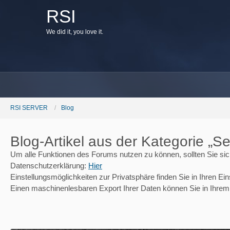
RSI
W
e
d
i
d
i
t
,
y
o
u
l
o
v
e
i
t
.
RSI SERVER
Blog
Blog-Artikel aus der Kategorie „Se
Um alle Funktionen des Forums nutzen zu können, sollten Sie sich 
Datenschutzerklärung:
Hier
Einstellungsmöglichkeiten zur Privatsphäre finden Sie in Ihren Ein
Einen maschinenlesbaren Export Ihrer Daten können Sie in Ihrem 