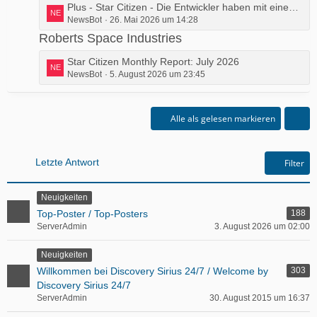
L
Plus - Star Citizen - Die Entwickler haben mit einem superexklusiven 5.000-Dollar-Raumschiff die magische Grenze von einer Milliarde Einnahmen geknackt
t
NewsBot
26. Mai 2026 um 14:28
e
e
t
Roberts Space Industries
B
z
e
L
Star Citizen Monthly Report: July 2026
t
i
NewsBot
5. August 2026 um 23:45
e
e
t
t
B
r
z
e
ä
t
Alle als gelesen markieren
i
g
e
t
e
B
r
e
Letzte Antwort
ä
Filter
i
g
t
e
Neuigkeiten
r
Top-Poster / Top-Posters
188
ä
ServerAdmin
3. August 2026 um 02:00
g
e
Neuigkeiten
Willkommen bei Discovery Sirius 24/7 / Welcome by
303
Discovery Sirius 24/7
ServerAdmin
30. August 2015 um 16:37